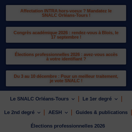
Affectation INTRA hors-voeux ? Mandatez le
SNALC Orléans-Tours !
Congrès académique 2026 : rendez-vous à Blois, le
17 septembre !
Élections professionnelles 2026 : avez-vous accès
à votre identifiant ?
Du 3 au 10 décembre : Pour un meilleur traitement,
je vote SNALC !
Le SNALC Orléans-Tours
Le 1er degré
Le 2nd degré
AESH
Guides & publications
Élections professionnelles 2026