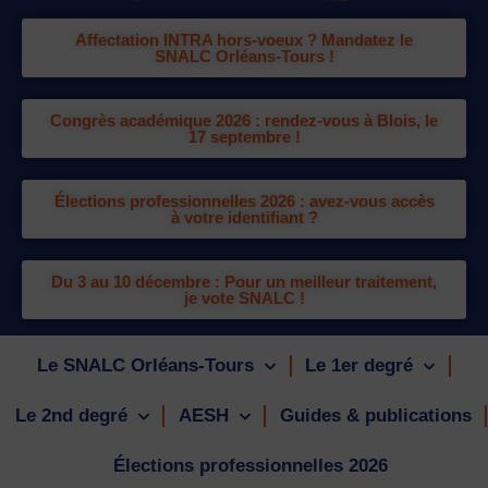
Affectation INTRA hors-voeux ? Mandatez le
SNALC Orléans-Tours !
Congrès académique 2026 : rendez-vous à Blois, le
17 septembre !
Élections professionnelles 2026 : avez-vous accès
à votre identifiant ?
Du 3 au 10 décembre : Pour un meilleur traitement,
je vote SNALC !
Le SNALC Orléans-Tours
Le 1er degré
Le 2nd degré
AESH
Guides & publications
Élections professionnelles 2026