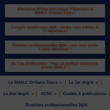
Affectation INTRA hors-voeux ? Mandatez le
SNALC Orléans-Tours !
Congrès académique 2026 : rendez-vous à Blois, le
17 septembre !
Élections professionnelles 2026 : avez-vous accès
à votre identifiant ?
Du 3 au 10 décembre : Pour un meilleur traitement,
je vote SNALC !
Le SNALC Orléans-Tours
Le 1er degré
Le 2nd degré
AESH
Guides & publications
Élections professionnelles 2026