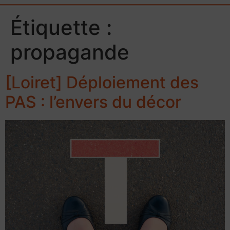
Étiquette :
propagande
[Loiret] Déploiement des
PAS : l’envers du décor