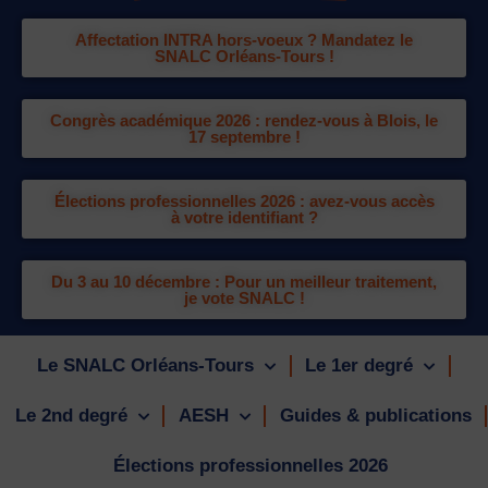
Affectation INTRA hors-voeux ? Mandatez le
SNALC Orléans-Tours !
Congrès académique 2026 : rendez-vous à Blois, le
17 septembre !
Élections professionnelles 2026 : avez-vous accès
à votre identifiant ?
Du 3 au 10 décembre : Pour un meilleur traitement,
je vote SNALC !
Le SNALC Orléans-Tours
Le 1er degré
Le 2nd degré
AESH
Guides & publications
Élections professionnelles 2026