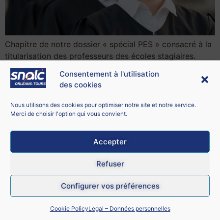
Chapitre de notre dossier « spécial PES » consacré à la
titularisation des professeurs des écoles stagiaires.
Consentement à l'utilisation
des cookies
Contacter le SNALC Orléans-Tours
SNALC ORLÉANS-TOURS
Nous utilisons des cookies pour optimiser notre site et notre service.
21 bis rue George Sand
Merci de choisir l'option qui vous convient.
18100 Vierzon
Accepter
Mentions légales
Refuser
CGU
Configurer vos préférences
Données personnelles
Cookie Policy
Legal – Données personnelles