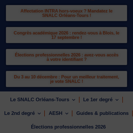
Affectation INTRA hors-voeux ? Mandatez le
SNALC Orléans-Tours !
Congrès académique 2026 : rendez-vous à Blois, le
17 septembre !
Élections professionnelles 2026 : avez-vous accès
à votre identifiant ?
Du 3 au 10 décembre : Pour un meilleur traitement,
je vote SNALC !
Le SNALC Orléans-Tours
Le 1er degré
Le 2nd degré
AESH
Guides & publications
Élections professionnelles 2026