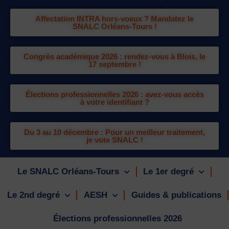
Affectation INTRA hors-voeux ? Mandatez le
SNALC Orléans-Tours !
Congrès académique 2026 : rendez-vous à Blois, le
17 septembre !
Élections professionnelles 2026 : avez-vous accès
à votre identifiant ?
Du 3 au 10 décembre : Pour un meilleur traitement,
je vote SNALC !
Le SNALC Orléans-Tours
Le 1er degré
Le 2nd degré
AESH
Guides & publications
Élections professionnelles 2026