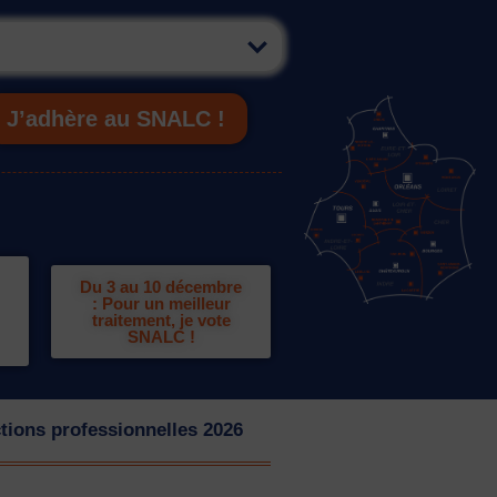
J’adhère au SNALC !
Du 3 au 10 décembre
: Pour un meilleur
traitement, je vote
SNALC !
tions professionnelles 2026