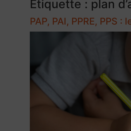
Étiquette :
plan d’
PAP, PAI, PPRE, PPS : l