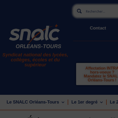
Contact
Syndicat national des lycées,
collèges, écoles et du
supérieur
Affectation INTR
hors-voeux ?
Mandatez le SNA
Orléans-Tours !
Le SNALC Orléans-Tours
Le 1er degré
Le 