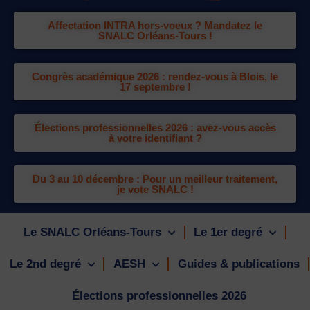
Affectation INTRA hors-voeux ? Mandatez le
SNALC Orléans-Tours !
Congrès académique 2026 : rendez-vous à Blois, le
17 septembre !
Élections professionnelles 2026 : avez-vous accès
à votre identifiant ?
Du 3 au 10 décembre : Pour un meilleur traitement,
je vote SNALC !
Le SNALC Orléans-Tours
Le 1er degré
Le 2nd degré
AESH
Guides & publications
Élections professionnelles 2026