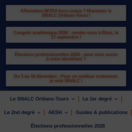
Affectation INTRA hors-voeux ? Mandatez le
SNALC Orléans-Tours !
Congrès académique 2026 : rendez-vous à Blois, le
17 septembre !
Élections professionnelles 2026 : avez-vous accès
à votre identifiant ?
Du 3 au 10 décembre : Pour un meilleur traitement,
je vote SNALC !
Le SNALC Orléans-Tours
Le 1er degré
Le 2nd degré
AESH
Guides & publications
Élections professionnelles 2026