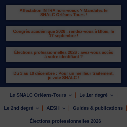
Affectation INTRA hors-voeux ? Mandatez le
SNALC Orléans-Tours !
Congrès académique 2026 : rendez-vous à Blois, le
17 septembre !
Élections professionnelles 2026 : avez-vous accès
à votre identifiant ?
Du 3 au 10 décembre : Pour un meilleur traitement,
je vote SNALC !
Le SNALC Orléans-Tours
Le 1er degré
Le 2nd degré
AESH
Guides & publications
Élections professionnelles 2026