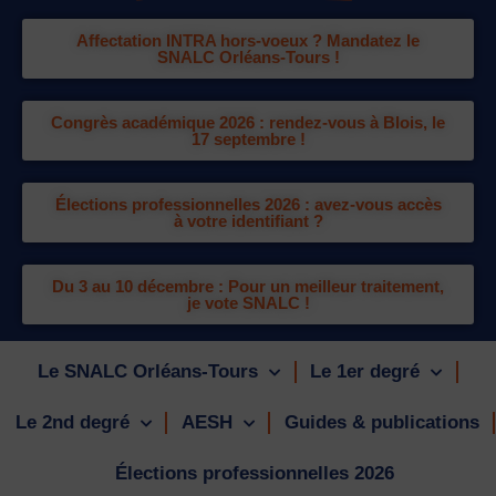
Affectation INTRA hors-voeux ? Mandatez le
SNALC Orléans-Tours !
Congrès académique 2026 : rendez-vous à Blois, le
17 septembre !
Élections professionnelles 2026 : avez-vous accès
à votre identifiant ?
Du 3 au 10 décembre : Pour un meilleur traitement,
je vote SNALC !
Le SNALC Orléans-Tours
Le 1er degré
Le 2nd degré
AESH
Guides & publications
Élections professionnelles 2026