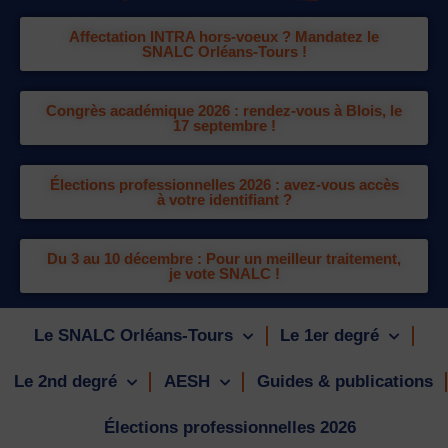
Affectation INTRA hors-voeux ? Mandatez le
SNALC Orléans-Tours !
Congrès académique 2026 : rendez-vous à Blois, le
17 septembre !
Élections professionnelles 2026 : avez-vous accès
à votre identifiant ?
Du 3 au 10 décembre : Pour un meilleur traitement,
je vote SNALC !
Le SNALC Orléans-Tours
Le 1er degré
Le 2nd degré
AESH
Guides & publications
Élections professionnelles 2026