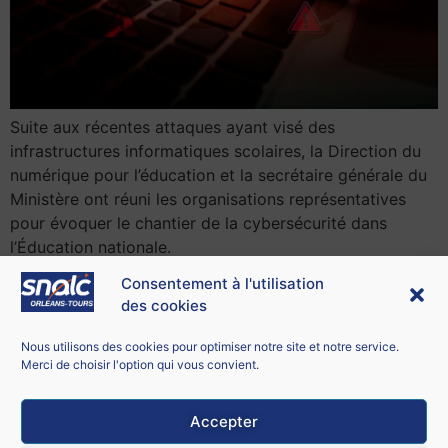
Suite aux récentes attaques ayant visé des
infrastructures informatiques scolaires, la Direction du
numérique pour l’éducation et la secrétaire générale du
Ministère ont réuni les organisations représentatives
pour évoquer le chantier de la cybersécurité dans
l’Éducation nationale.
Consentement à l'utilisation
des cookies
Contacter le SNALC Orléans-Tours
SNALC ORLÉANS-TOURS
Nous utilisons des cookies pour optimiser notre site et notre service.
21 bis rue George Sand
Merci de choisir l'option qui vous convient.
18100 Vierzon
Accepter