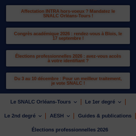
Affectation INTRA hors-voeux ? Mandatez le
SNALC Orléans-Tours !
Congrès académique 2026 : rendez-vous à Blois, le
17 septembre !
Élections professionnelles 2026 : avez-vous accès
à votre identifiant ?
Du 3 au 10 décembre : Pour un meilleur traitement,
je vote SNALC !
Le SNALC Orléans-Tours
Le 1er degré
Le 2nd degré
AESH
Guides & publications
Élections professionnelles 2026