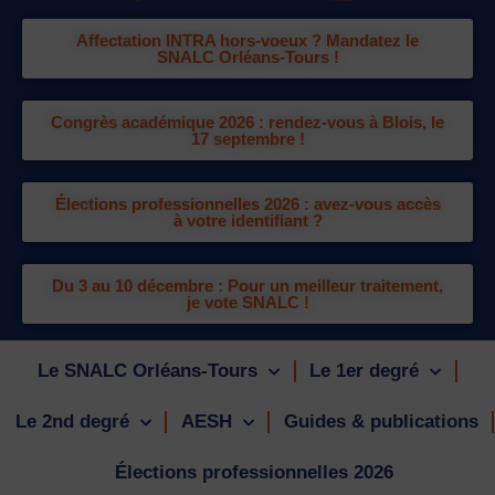
Affectation INTRA hors-voeux ? Mandatez le
SNALC Orléans-Tours !
Congrès académique 2026 : rendez-vous à Blois, le
17 septembre !
Élections professionnelles 2026 : avez-vous accès
à votre identifiant ?
Du 3 au 10 décembre : Pour un meilleur traitement,
je vote SNALC !
Le SNALC Orléans-Tours
Le 1er degré
Le 2nd degré
AESH
Guides & publications
Élections professionnelles 2026