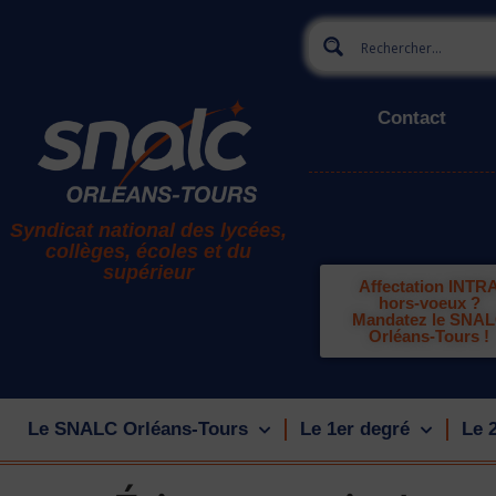
Contact
Syndicat national des lycées,
collèges, écoles et du
supérieur
Affectation INTR
hors-voeux ?
Mandatez le SNA
Orléans-Tours !
Le SNALC Orléans-Tours
Le 1er degré
Le 