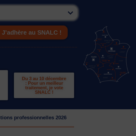
J’adhère au SNALC !
Du 3 au 10 décembre
: Pour un meilleur
traitement, je vote
SNALC !
tions professionnelles 2026