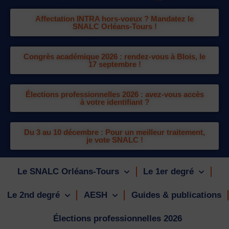
Affectation INTRA hors-voeux ? Mandatez le
SNALC Orléans-Tours !
Congrès académique 2026 : rendez-vous à Blois, le
17 septembre !
Élections professionnelles 2026 : avez-vous accès
à votre identifiant ?
Du 3 au 10 décembre : Pour un meilleur traitement,
je vote SNALC !
Le SNALC Orléans-Tours
Le 1er degré
Le 2nd degré
AESH
Guides & publications
Élections professionnelles 2026