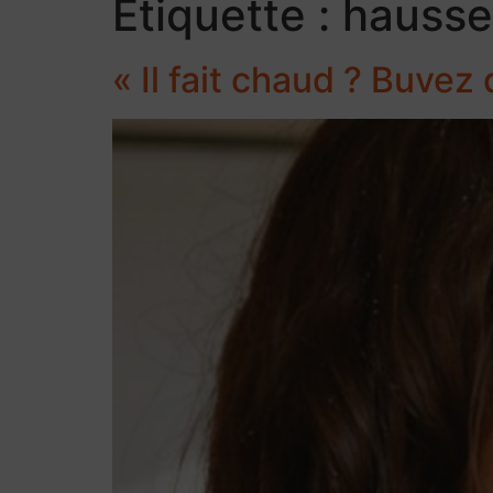
Étiquette :
hausse
« Il fait chaud ? Buvez 