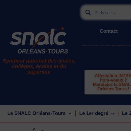
Contact
Syndicat national des lycées,
collèges, écoles et du
supérieur
Affectation INTR
hors-voeux ?
Mandatez le SNA
Orléans-Tours !
Le SNALC Orléans-Tours
Le 1er degré
Le 