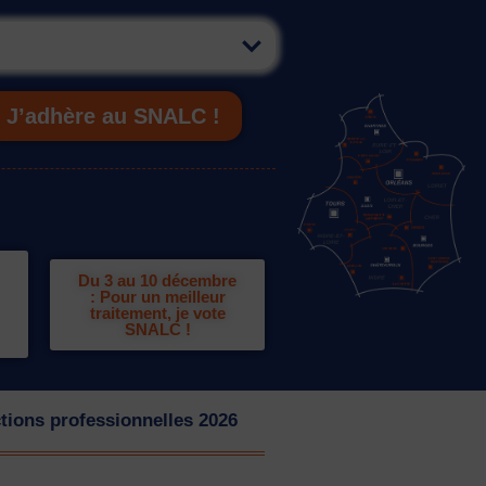
J’adhère au SNALC !
Du 3 au 10 décembre
: Pour un meilleur
traitement, je vote
SNALC !
tions professionnelles 2026