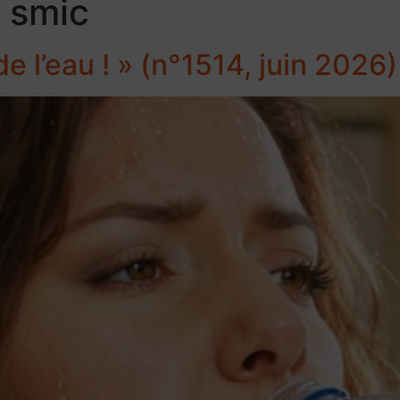
 smic
de l’eau ! » (n°1514, juin 2026)