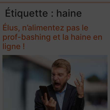
Étiquette :
haine
Élus, n’alimentez pas le
prof-bashing et la haine en
ligne !