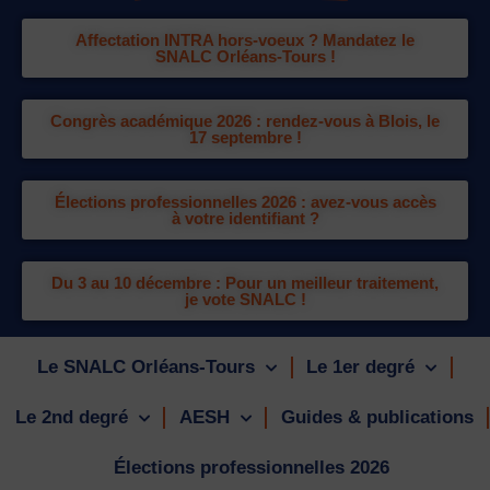
Affectation INTRA hors-voeux ? Mandatez le
SNALC Orléans-Tours !
Congrès académique 2026 : rendez-vous à Blois, le
17 septembre !
Élections professionnelles 2026 : avez-vous accès
à votre identifiant ?
Du 3 au 10 décembre : Pour un meilleur traitement,
je vote SNALC !
Le SNALC Orléans-Tours
Le 1er degré
Le 2nd degré
AESH
Guides & publications
Élections professionnelles 2026