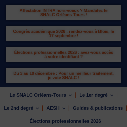
Affectation INTRA hors-voeux ? Mandatez le
SNALC Orléans-Tours !
Congrès académique 2026 : rendez-vous à Blois, le
17 septembre !
Élections professionnelles 2026 : avez-vous accès
à votre identifiant ?
Du 3 au 10 décembre : Pour un meilleur traitement,
je vote SNALC !
Le SNALC Orléans-Tours
Le 1er degré
Le 2nd degré
AESH
Guides & publications
Élections professionnelles 2026