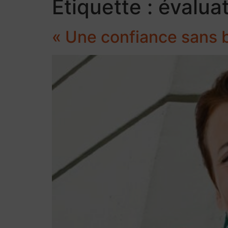
Étiquette :
évalua
« Une confiance sans 