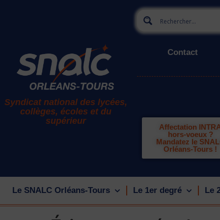
Contact
Syndicat national des lycées,
collèges, écoles et du
supérieur
Affectation INTR
hors-voeux ?
Mandatez le SNA
Orléans-Tours !
Le SNALC Orléans-Tours
Le 1er degré
Le 