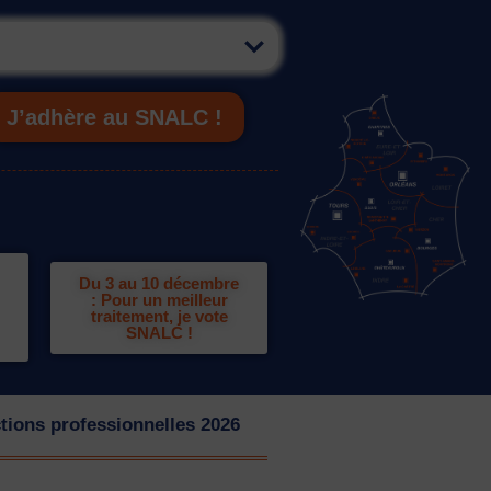
J’adhère au SNALC !
Du 3 au 10 décembre
: Pour un meilleur
traitement, je vote
SNALC !
tions professionnelles 2026