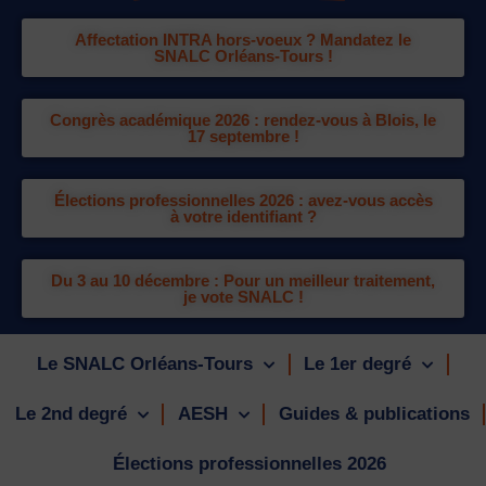
Affectation INTRA hors-voeux ? Mandatez le
SNALC Orléans-Tours !
Congrès académique 2026 : rendez-vous à Blois, le
17 septembre !
Élections professionnelles 2026 : avez-vous accès
à votre identifiant ?
Du 3 au 10 décembre : Pour un meilleur traitement,
je vote SNALC !
Le SNALC Orléans-Tours
Le 1er degré
Le 2nd degré
AESH
Guides & publications
Élections professionnelles 2026