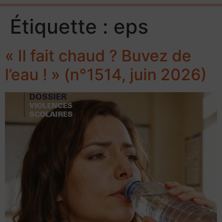
Étiquette :
eps
« Il fait chaud ? Buvez de
l’eau ! » (n°1514, juin 2026)