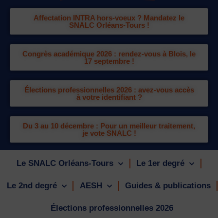
Affectation INTRA hors-voeux ? Mandatez le
SNALC Orléans-Tours !
Congrès académique 2026 : rendez-vous à Blois, le
17 septembre !
Élections professionnelles 2026 : avez-vous accès
à votre identifiant ?
Du 3 au 10 décembre : Pour un meilleur traitement,
je vote SNALC !
Le SNALC Orléans-Tours
Le 1er degré
Le 2nd degré
AESH
Guides & publications
Élections professionnelles 2026