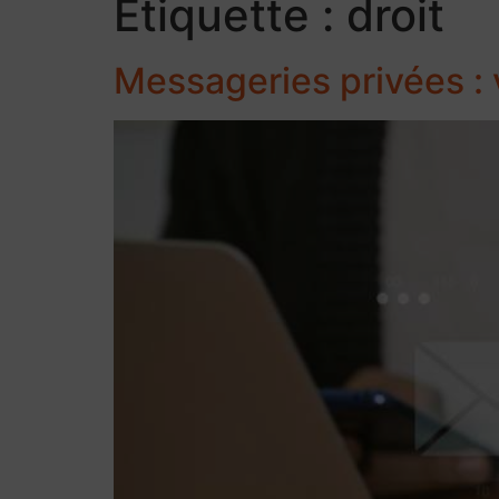
Étiquette :
droit
Messageries privées : v