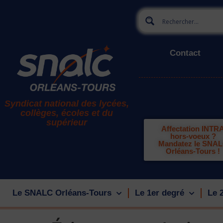
Contact
Syndicat national des lycées,
collèges, écoles et du
supérieur
Affectation INTR
hors-voeux ?
Mandatez le SNA
Orléans-Tours !
Le SNALC Orléans-Tours
Le 1er degré
Le 