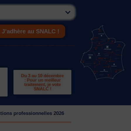
J’adhère au SNALC !
Du 3 au 10 décembre
: Pour un meilleur
traitement, je vote
SNALC !
tions professionnelles 2026