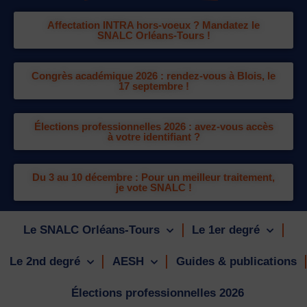
Affectation INTRA hors-voeux ? Mandatez le
SNALC Orléans-Tours !
Congrès académique 2026 : rendez-vous à Blois, le
17 septembre !
Élections professionnelles 2026 : avez-vous accès
à votre identifiant ?
Du 3 au 10 décembre : Pour un meilleur traitement,
je vote SNALC !
Le SNALC Orléans-Tours
Le 1er degré
Le 2nd degré
AESH
Guides & publications
Élections professionnelles 2026