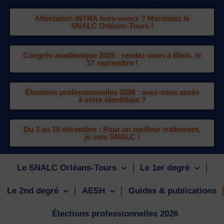
Affectation INTRA hors-voeux ? Mandatez le
SNALC Orléans-Tours !
Congrès académique 2026 : rendez-vous à Blois, le
17 septembre !
Élections professionnelles 2026 : avez-vous accès
à votre identifiant ?
Du 3 au 10 décembre : Pour un meilleur traitement,
je vote SNALC !
Le SNALC Orléans-Tours
Le 1er degré
Le 2nd degré
AESH
Guides & publications
Élections professionnelles 2026