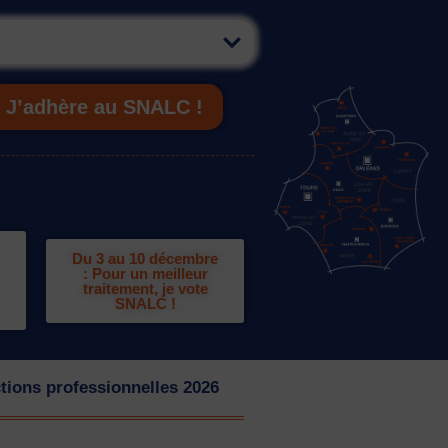
J’adhère au SNALC !
Du 3 au 10 décembre
: Pour un meilleur
traitement, je vote
SNALC !
tions professionnelles 2026