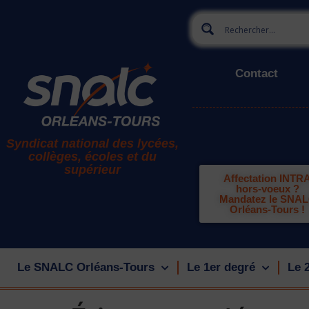
Contact
Syndicat national des lycées,
collèges, écoles et du
supérieur
Affectation INTR
hors-voeux ?
Mandatez le SNA
Orléans-Tours !
Le SNALC Orléans-Tours
Le 1er degré
Le 