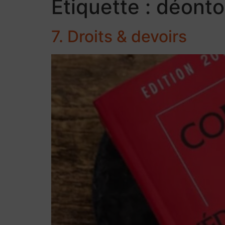
Étiquette :
déonto
7. Droits & devoirs