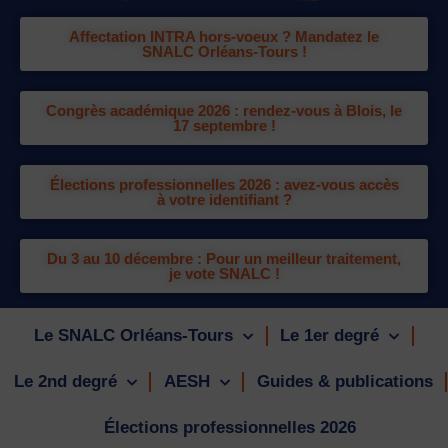
Affectation INTRA hors-voeux ? Mandatez le
SNALC Orléans-Tours !
Congrès académique 2026 : rendez-vous à Blois, le
17 septembre !
Élections professionnelles 2026 : avez-vous accès
à votre identifiant ?
Du 3 au 10 décembre : Pour un meilleur traitement,
je vote SNALC !
Le SNALC Orléans-Tours
Le 1er degré
Le 2nd degré
AESH
Guides & publications
Élections professionnelles 2026