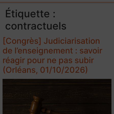
Étiquette :
contractuels
[Congrès] Judiciarisation
de l’enseignement : savoir
réagir pour ne pas subir
(Orléans, 01/10/2026)