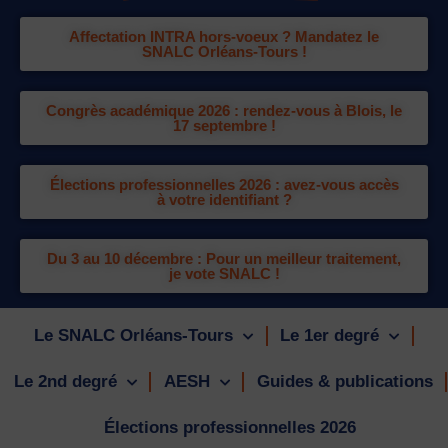
Affectation INTRA hors-voeux ? Mandatez le
SNALC Orléans-Tours !
Congrès académique 2026 : rendez-vous à Blois, le
17 septembre !
Élections professionnelles 2026 : avez-vous accès
à votre identifiant ?
Du 3 au 10 décembre : Pour un meilleur traitement,
je vote SNALC !
Le SNALC Orléans-Tours
Le 1er degré
Le 2nd degré
AESH
Guides & publications
Élections professionnelles 2026