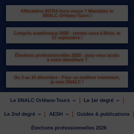
Affectation INTRA hors-voeux ? Mandatez le
SNALC Orléans-Tours !
Congrès académique 2026 : rendez-vous à Blois, le
17 septembre !
Élections professionnelles 2026 : avez-vous accès
à votre identifiant ?
Du 3 au 10 décembre : Pour un meilleur traitement,
je vote SNALC !
Le SNALC Orléans-Tours
Le 1er degré
Le 2nd degré
AESH
Guides & publications
Élections professionnelles 2026