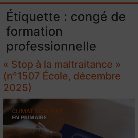
Étiquette :
congé de
formation
professionnelle
« Stop à la maltraitance »
(n°1507 École, décembre
2025)