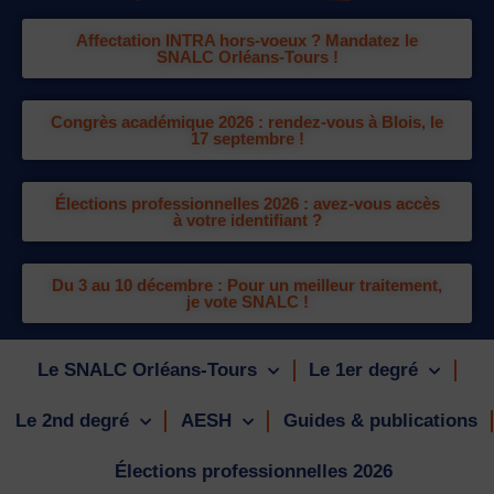
Affectation INTRA hors-voeux ? Mandatez le
SNALC Orléans-Tours !
Congrès académique 2026 : rendez-vous à Blois, le
17 septembre !
Élections professionnelles 2026 : avez-vous accès
à votre identifiant ?
Du 3 au 10 décembre : Pour un meilleur traitement,
je vote SNALC !
Le SNALC Orléans-Tours
Le 1er degré
Le 2nd degré
AESH
Guides & publications
Élections professionnelles 2026