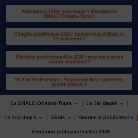
Affectation INTRA hors-voeux ? Mandatez le
SNALC Orléans-Tours !
Congrès académique 2026 : rendez-vous à Blois, le
17 septembre !
Élections professionnelles 2026 : avez-vous accès
à votre identifiant ?
Du 3 au 10 décembre : Pour un meilleur traitement,
je vote SNALC !
Le SNALC Orléans-Tours
Le 1er degré
Le 2nd degré
AESH
Guides & publications
Élections professionnelles 2026