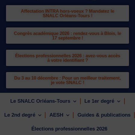
Affectation INTRA hors-voeux ? Mandatez le
SNALC Orléans-Tours !
Congrès académique 2026 : rendez-vous à Blois, le
17 septembre !
Élections professionnelles 2026 : avez-vous accès
à votre identifiant ?
Du 3 au 10 décembre : Pour un meilleur traitement,
je vote SNALC !
Le SNALC Orléans-Tours
Le 1er degré
Le 2nd degré
AESH
Guides & publications
Élections professionnelles 2026