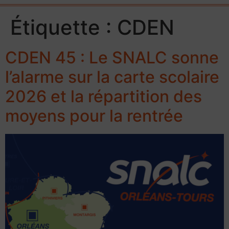
Étiquette :
CDEN
CDEN 45 : Le SNALC sonne
l’alarme sur la carte scolaire
2026 et la répartition des
moyens pour la rentrée