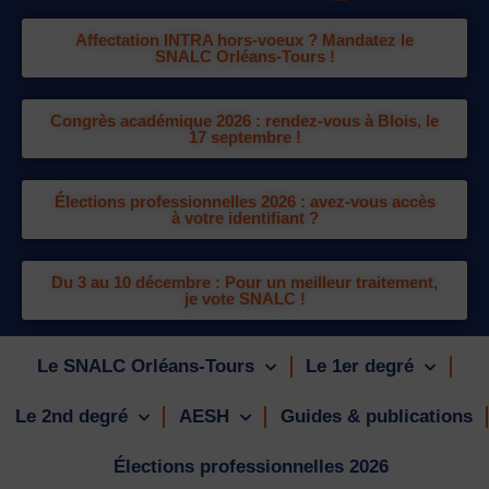
Affectation INTRA hors-voeux ? Mandatez le
SNALC Orléans-Tours !
Congrès académique 2026 : rendez-vous à Blois, le
17 septembre !
Élections professionnelles 2026 : avez-vous accès
à votre identifiant ?
Du 3 au 10 décembre : Pour un meilleur traitement,
je vote SNALC !
Le SNALC Orléans-Tours
Le 1er degré
Le 2nd degré
AESH
Guides & publications
Élections professionnelles 2026