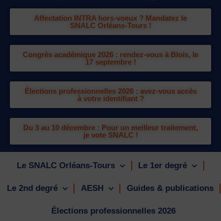
Affectation INTRA hors-voeux ? Mandatez le
SNALC Orléans-Tours !
Congrès académique 2026 : rendez-vous à Blois, le
17 septembre !
Élections professionnelles 2026 : avez-vous accès
à votre identifiant ?
Du 3 au 10 décembre : Pour un meilleur traitement,
je vote SNALC !
Le SNALC Orléans-Tours
Le 1er degré
Le 2nd degré
AESH
Guides & publications
Élections professionnelles 2026