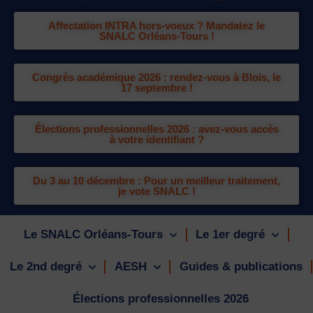
Affectation INTRA hors-voeux ? Mandatez le
SNALC Orléans-Tours !
Congrès académique 2026 : rendez-vous à Blois, le
17 septembre !
Élections professionnelles 2026 : avez-vous accès
à votre identifiant ?
Du 3 au 10 décembre : Pour un meilleur traitement,
je vote SNALC !
Le SNALC Orléans-Tours
Le 1er degré
Le 2nd degré
AESH
Guides & publications
Élections professionnelles 2026