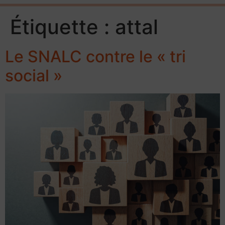
Étiquette :
attal
Le SNALC contre le « tri
social »