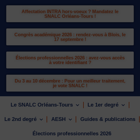
Affectation INTRA hors-voeux ? Mandatez le
SNALC Orléans-Tours !
Congrès académique 2026 : rendez-vous à Blois, le
17 septembre !
Élections professionnelles 2026 : avez-vous accès
à votre identifiant ?
Du 3 au 10 décembre : Pour un meilleur traitement,
je vote SNALC !
Le SNALC Orléans-Tours
Le 1er degré
Le 2nd degré
AESH
Guides & publications
Élections professionnelles 2026