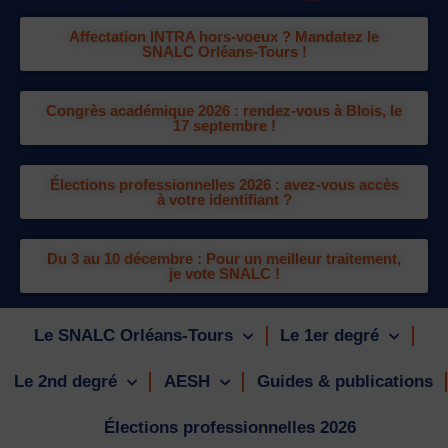
Affectation INTRA hors-voeux ? Mandatez le
SNALC Orléans-Tours !
Congrès académique 2026 : rendez-vous à Blois, le
17 septembre !
Élections professionnelles 2026 : avez-vous accès
à votre identifiant ?
Du 3 au 10 décembre : Pour un meilleur traitement,
je vote SNALC !
Le SNALC Orléans-Tours
Le 1er degré
Le 2nd degré
AESH
Guides & publications
Élections professionnelles 2026