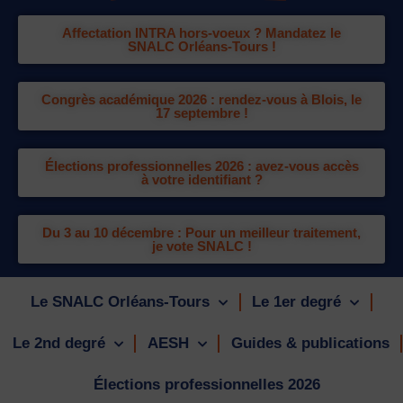
Affectation INTRA hors-voeux ? Mandatez le
SNALC Orléans-Tours !
Congrès académique 2026 : rendez-vous à Blois, le
17 septembre !
Élections professionnelles 2026 : avez-vous accès
à votre identifiant ?
Du 3 au 10 décembre : Pour un meilleur traitement,
je vote SNALC !
Le SNALC Orléans-Tours
Le 1er degré
Le 2nd degré
AESH
Guides & publications
Élections professionnelles 2026