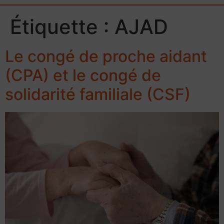
Étiquette :
AJAD
Le congé de proche aidant
(CPA) et le congé de
solidarité familiale (CSF)