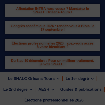
Affectation INTRA hors-voeux ? Mandatez le
SNALC Orléans-Tours !
Congrès académique 2026 : rendez-vous à Blois, le
17 septembre !
Élections professionnelles 2026 : avez-vous accès
à votre identifiant ?
Du 3 au 10 décembre : Pour un meilleur traitement,
je vote SNALC !
Le SNALC Orléans-Tours
Le 1er degré
Le 2nd degré
AESH
Guides & publications
Élections professionnelles 2026