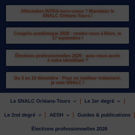
Affectation INTRA hors-voeux ? Mandatez le
SNALC Orléans-Tours !
Congrès académique 2026 : rendez-vous à Blois, le
17 septembre !
Élections professionnelles 2026 : avez-vous accès
à votre identifiant ?
Du 3 au 10 décembre : Pour un meilleur traitement,
je vote SNALC !
Le SNALC Orléans-Tours
Le 1er degré
Le 2nd degré
AESH
Guides & publications
Élections professionnelles 2026