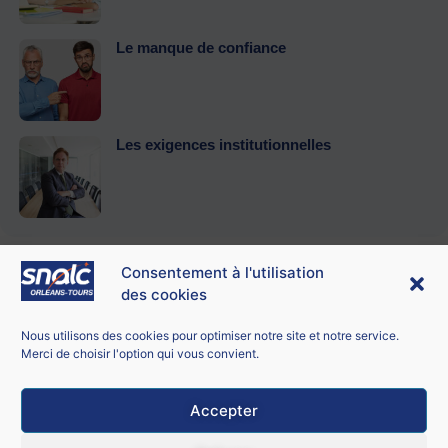
Le manque de confiance
Les exigences institutionnelles
Consentement à l'utilisation
des cookies
Contacter le SNALC Orléans-Tours
SNALC ORLÉANS-TOURS
Nous utilisons des cookies pour optimiser notre site et notre service.
21 bis rue George Sand
Merci de choisir l'option qui vous convient.
18100 Vierzon
Accepter