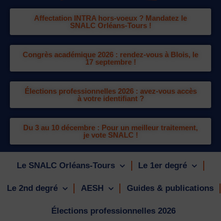
Affectation INTRA hors-voeux ? Mandatez le
SNALC Orléans-Tours !
Congrès académique 2026 : rendez-vous à Blois, le
17 septembre !
Élections professionnelles 2026 : avez-vous accès
à votre identifiant ?
Du 3 au 10 décembre : Pour un meilleur traitement,
je vote SNALC !
Le SNALC Orléans-Tours
Le 1er degré
Le 2nd degré
AESH
Guides & publications
Élections professionnelles 2026