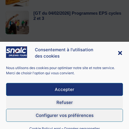
[GT du 04/02/2026] Programmes EPS cycles
2 et 3
Consentement à l'utilisation
des cookies
Contacter le SNALC Orléans-Tours
SNALC ORLÉANS-TOURS
Nous utilisons des cookies pour optimiser notre site et notre service.
21 bis rue George Sand
Merci de choisir l'option qui vous convient.
18100 Vierzon
Accepter
Mentions légales
Refuser
CGU
Configurer vos préférences
Données personnelles
Cookie Policy
Legal – Données personnelles