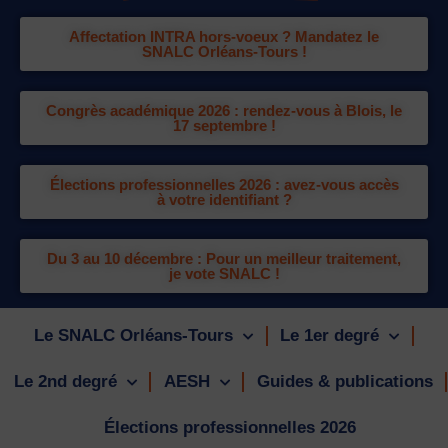
Affectation INTRA hors-voeux ? Mandatez le
SNALC Orléans-Tours !
Congrès académique 2026 : rendez-vous à Blois, le
17 septembre !
Élections professionnelles 2026 : avez-vous accès
à votre identifiant ?
Du 3 au 10 décembre : Pour un meilleur traitement,
je vote SNALC !
Le SNALC Orléans-Tours
Le 1er degré
Le 2nd degré
AESH
Guides & publications
Élections professionnelles 2026