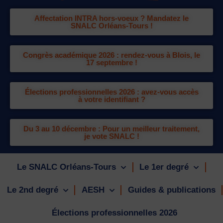
Affectation INTRA hors-voeux ? Mandatez le
SNALC Orléans-Tours !
Congrès académique 2026 : rendez-vous à Blois, le
17 septembre !
Élections professionnelles 2026 : avez-vous accès
à votre identifiant ?
Du 3 au 10 décembre : Pour un meilleur traitement,
je vote SNALC !
Le SNALC Orléans-Tours
Le 1er degré
Le 2nd degré
AESH
Guides & publications
Élections professionnelles 2026