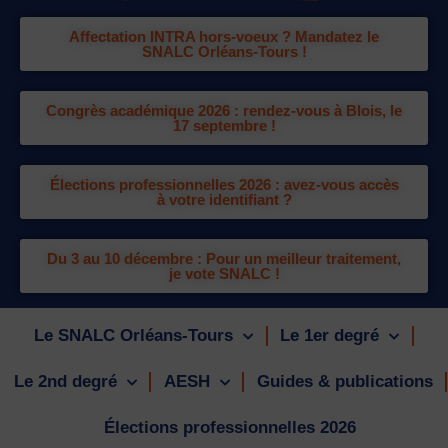
Affectation INTRA hors-voeux ? Mandatez le
SNALC Orléans-Tours !
Congrès académique 2026 : rendez-vous à Blois, le
17 septembre !
Élections professionnelles 2026 : avez-vous accès
à votre identifiant ?
Du 3 au 10 décembre : Pour un meilleur traitement,
je vote SNALC !
Le SNALC Orléans-Tours
Le 1er degré
Le 2nd degré
AESH
Guides & publications
Élections professionnelles 2026