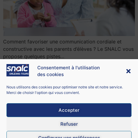
Comment favoriser une communication cordiale et
constructive avec les parents d’élèves ? Le SNALC vous
propose quelques pistes…
Consentement à l'utilisation
des cookies
Contacter le SNALC Orléans-Tours
SNALC ORLÉANS-TOURS
Nous utilisons des cookies pour optimiser notre site et notre service.
21 bis rue George Sand
Merci de choisir l'option qui vous convient.
18100 Vierzon
Accepter
Mentions légales
Refuser
CGU
Configurer vos préférences