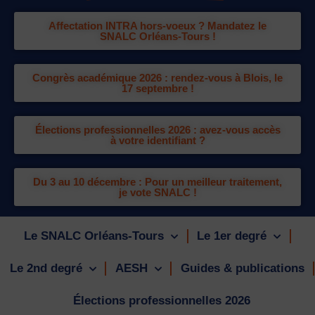
Affectation INTRA hors-voeux ? Mandatez le
SNALC Orléans-Tours !
Congrès académique 2026 : rendez-vous à Blois, le
17 septembre !
Élections professionnelles 2026 : avez-vous accès
à votre identifiant ?
Du 3 au 10 décembre : Pour un meilleur traitement,
je vote SNALC !
Le SNALC Orléans-Tours
Le 1er degré
Le 2nd degré
AESH
Guides & publications
Élections professionnelles 2026