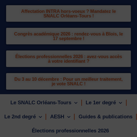
Affectation INTRA hors-voeux ? Mandatez le
SNALC Orléans-Tours !
Congrès académique 2026 : rendez-vous à Blois, le
17 septembre !
Élections professionnelles 2026 : avez-vous accès
à votre identifiant ?
Du 3 au 10 décembre : Pour un meilleur traitement,
je vote SNALC !
Le SNALC Orléans-Tours
Le 1er degré
Le 2nd degré
AESH
Guides & publications
Élections professionnelles 2026