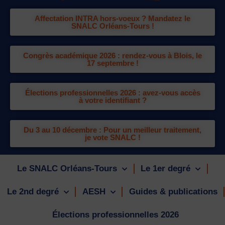
Affectation INTRA hors-voeux ? Mandatez le
SNALC Orléans-Tours !
Congrès académique 2026 : rendez-vous à Blois, le
17 septembre !
Élections professionnelles 2026 : avez-vous accès
à votre identifiant ?
Du 3 au 10 décembre : Pour un meilleur traitement,
je vote SNALC !
Le SNALC Orléans-Tours
Le 1er degré
Le 2nd degré
AESH
Guides & publications
Élections professionnelles 2026