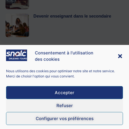
Devenir enseignant dans le secondaire
Consentement à l'utilisation
des cookies
Contacter le SNALC Orléans-Tours
SNALC ORLÉANS-TOURS
Nous utilisons des cookies pour optimiser notre site et notre service.
21 bis rue George Sand
Merci de choisir l'option qui vous convient.
18100 Vierzon
Accepter
Mentions légales
Refuser
CGU
Configurer vos préférences
Données personnelles