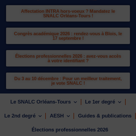
Affectation INTRA hors-voeux ? Mandatez le
SNALC Orléans-Tours !
Congrès académique 2026 : rendez-vous à Blois, le
17 septembre !
Élections professionnelles 2026 : avez-vous accès
à votre identifiant ?
Du 3 au 10 décembre : Pour un meilleur traitement,
je vote SNALC !
Le SNALC Orléans-Tours
Le 1er degré
Le 2nd degré
AESH
Guides & publications
Élections professionnelles 2026