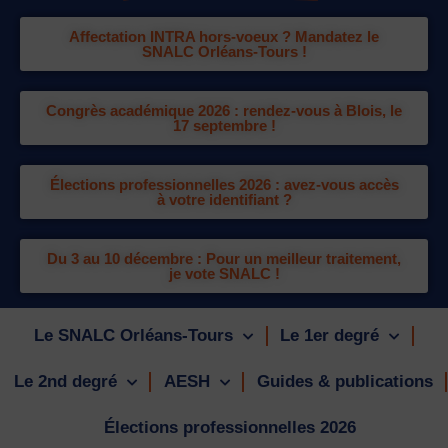
Affectation INTRA hors-voeux ? Mandatez le
SNALC Orléans-Tours !
Congrès académique 2026 : rendez-vous à Blois, le
17 septembre !
Élections professionnelles 2026 : avez-vous accès
à votre identifiant ?
Du 3 au 10 décembre : Pour un meilleur traitement,
je vote SNALC !
Le SNALC Orléans-Tours
Le 1er degré
Le 2nd degré
AESH
Guides & publications
Élections professionnelles 2026