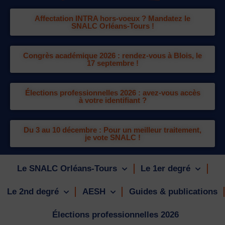
Affectation INTRA hors-voeux ? Mandatez le
SNALC Orléans-Tours !
Congrès académique 2026 : rendez-vous à Blois, le
17 septembre !
Élections professionnelles 2026 : avez-vous accès
à votre identifiant ?
Du 3 au 10 décembre : Pour un meilleur traitement,
je vote SNALC !
Le SNALC Orléans-Tours
Le 1er degré
Le 2nd degré
AESH
Guides & publications
Élections professionnelles 2026